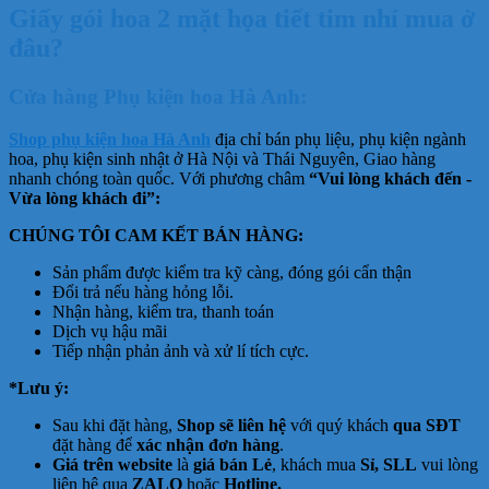
Giấy gói hoa 2 mặt họa tiết tim nhí mua ở
đâu?
Cửa hàng Phụ kiện hoa Hà Anh:
Shop phụ kiện hoa Hà Anh
địa chỉ bán phụ liệu, phụ kiện ngành
hoa, phụ kiện sinh nhật ở Hà Nội và Thái Nguyên, Giao hàng
nhanh chóng toàn quốc. Với phương châm
“Vui lòng khách đến -
Vừa lòng khách đi”:
CHÚNG TÔI CAM KẾT BÁN HÀNG:
Sản phẩm được kiểm tra kỹ càng, đóng gói cẩn thận
Đổi trả nếu hàng hỏng lỗi.
Nhận hàng, kiểm tra, thanh toán
Dịch vụ hậu mãi
Tiếp nhận phản ảnh và xử lí tích cực.
*Lưu ý:
Sau khi đặt hàng,
Shop sẽ liên hệ
với quý khách
qua SĐT
đặt hàng để
xác nhận đơn hàng
.
Giá trên website
là
giá bán Lẻ
, khách mua
Sỉ, SLL
vui lòng
liên hệ qua
ZALO
hoặc
Hotline.