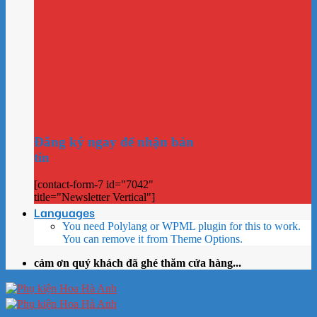
Đăng ký ngay để nhận bản
tin
[contact-form-7 id="7042"
title="Newsletter Vertical"]
Languages
You need Polylang or WPML plugin for this to work.
You can remove it from Theme Options.
cảm ơn quý khách đã ghé thăm cửa hàng...