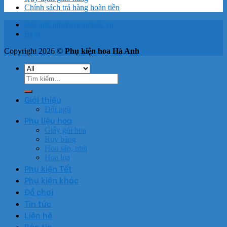
Chính sách trả hàng hoàn tiền
Đội ngũ phukiencamhoa.vn
Blog
Copyright 2026 ©
Phụ kiện hoa Hà Anh
Tìm
kiếm:
Giới thiệu
Đội ngũ
Phụ liệu hoa
Giấy gói hoa
Ruy băng
Hoa sáp, nhũ
Hoa lụa
Phụ kiện Tết
Phụ kiện khác
Đồ chơi
Tin tức
Liên hệ
Bản tin