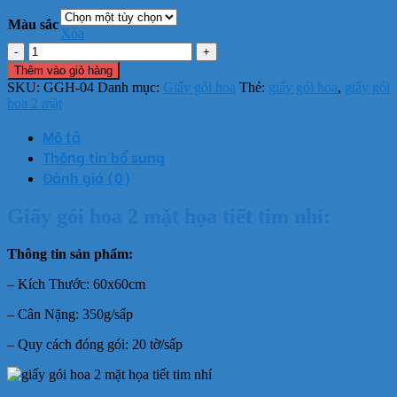
Màu sắc
Xóa
Giấy
gói
Thêm vào giỏ hàng
hoa
SKU:
GGH-04
Danh mục:
Giấy gói hoa
Thẻ:
giấy gói hoa
,
giấy gói
2
hoa 2 mặt
mặt
họa
Mô tả
tiết
Thông tin bổ sung
tim
Đánh giá (0)
nhí
số
lượng
Giấy gói hoa 2 mặt họa tiết tim nhí:
Thông tin sản phẩm:
– Kích Thước: 60x60cm
– Cân Nặng: 350g/sấp
– Quy cách đóng gói: 20 tờ/sấp