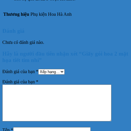
Thương hiệu
Phụ kiện Hoa Hà Anh
Đánh giá
Chưa có đánh giá nào.
Hãy là người đầu tiên nhận xét “Giấy gói hoa 2 mặt
họa tiết tim nhí”
Đánh giá của bạn
*
Đánh giá của bạn
*
Tên
*