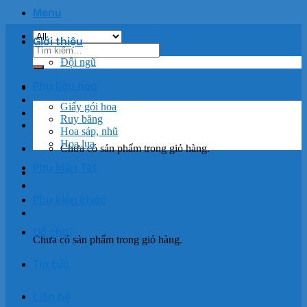
Menu
Giới thiệu
Tìm
kiếm:
Đội ngũ
Phụ liệu hoa
Giấy gói hoa
Ruy băng
Hoa sáp, nhũ
Hoa lụa
Chưa có sản phẩm trong giỏ hàng.
Phụ kiện Tết
Phụ kiện khác
Giỏ hàng
Đồ chơi
Chưa có sản phẩm trong giỏ hàng.
Tin tức
Liên hệ