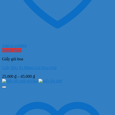
Add to wishlist
Quick View
Giấy gói hoa
Giấy Báo Xi Măng Gói Hoa Quà
Khoảng
25.000
₫
–
45.000
₫
giá:
từ
25.000 ₫
đến
45.000 ₫