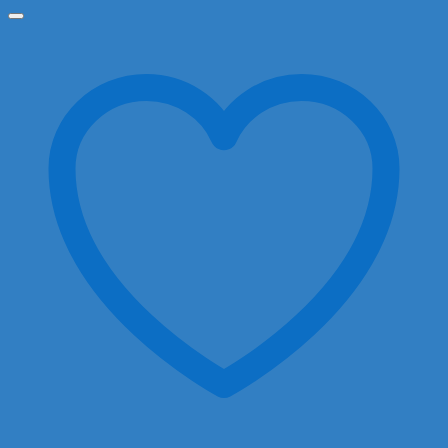
từ
35.000 ₫
đến
150.000 ₫