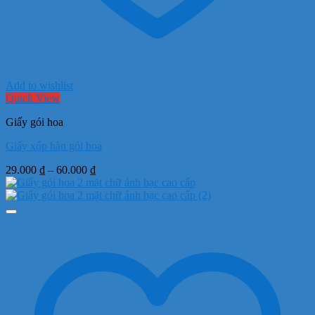
Add to wishlist
Quick View
Giấy gói hoa
Giấy xốp hàn gói hoa
Khoảng
29.000
₫
–
60.000
₫
giá:
từ
29.000 ₫
đến
60.000 ₫