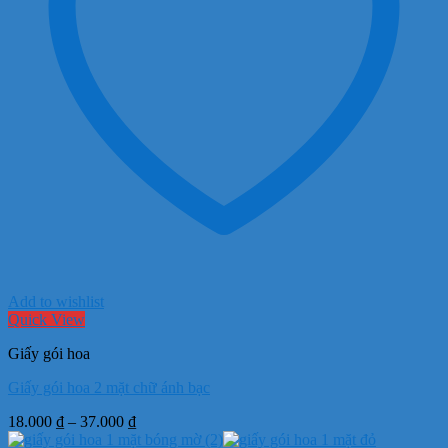
Add to wishlist
Quick View
Giấy gói hoa
Giấy gói hoa 2 mặt chữ ánh bạc
Khoảng
18.000
₫
–
37.000
₫
giá: