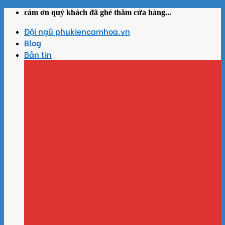
Skip
cảm ơn quý khách đã ghé thăm cửa hàng...
to
Đội ngũ phukiencamhoa.vn
content
Blog
Bản tin