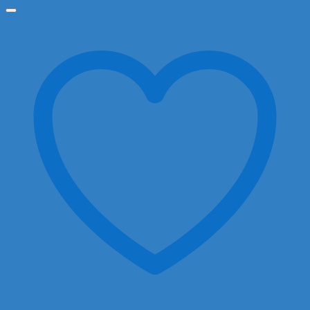
từ
18.000 ₫
đến
37.000 ₫