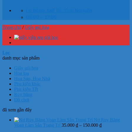
La Bằng, Đại Từ, Thái Nguyên
08:00 - 17:00
Trang chủ
/
Giấy gói hoa
Lọc
danh mục sản phẩm
Giấy gói hoa
Hoa lụa
Hoa Sáp, Hoa Nhũ
Phụ kiện khác
Phụ kiện Tết
Ruy băng
Đồ chơi
đã xem gần đây
Nơ Ruy Băng
Khoảng
Voan Làm Sẵn Trang Trí
35.000
₫
–
150.000
₫
giá: