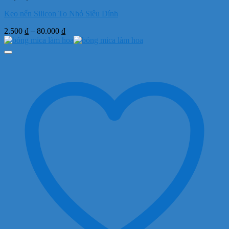
Keo nến Silicon To Nhỏ Siêu Dính
Khoảng
2.500
₫
–
80.000
₫
giá:
từ
2.500 ₫
đến
80.000 ₫