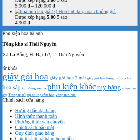
Được xếp hạng
5.00
5 sao
4.500 ₫
Khoảng
5.900
₫
–
120.000
₫
đến
giá:
Hoa linh lan, hoa chuông giả
6.500 ₫
từ
Được xếp hạng
5.00
5 sao
5.900 ₫
4.900
₫
đến
Phụ kiện hoa hà anh
120.000 ₫
Tổng kho sỉ Thái Nguyên
Xã La Bằng, H. Đại Từ, T. Thái Nguyên
từ khóa
giấy gói hoa
giấy gói hoa 2 mặt
giấy gói hoa bóng mờ
hoa lụa
phụ kiện khác
ruy băng
hoa sáp
hộp đựng socola
sỉ hoa cúc
sáp
Trang trí tểt
trụ nhung cắm hoa
vòng treo cửa
Chính sách cửa hàng
Hướng dẫn đặt hàng
Hình thức thanh toán
Phương thức vận chuyển
Chính sách bảo mật
Quy định giao hàng
Chính sách trả hàng hoàn tiền