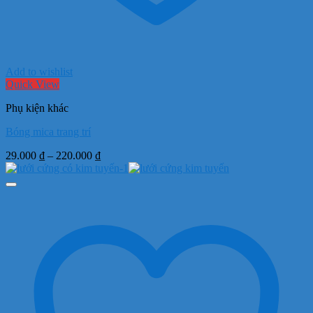
Add to wishlist
Quick View
Phụ kiện khác
Bóng mica trang trí
Khoảng
29.000
₫
–
220.000
₫
giá:
từ
29.000 ₫
đến
220.000 ₫