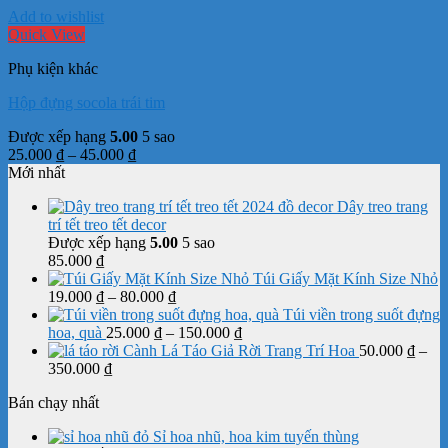
Add to wishlist
Quick View
Phụ kiện khác
Hộp đựng socola trái tim
Được xếp hạng
5.00
5 sao
Khoảng
25.000
₫
–
45.000
₫
giá:
Mới nhất
từ
Dây treo trang
25.000 ₫
trí tết treo tết decor
đến
Được xếp hạng
5.00
5 sao
45.000 ₫
85.000
₫
Túi Giấy Mặt Kính Size Nhỏ
Khoảng
19.000
₫
–
80.000
₫
giá:
Túi viền trong suốt đựng
từ
Khoảng
hoa, quà
25.000
₫
–
150.000
₫
19.000 ₫
giá:
Cành Lá Táo Giả Rời Trang Trí Hoa
50.000
₫
–
Khoảng
đến
từ
350.000
₫
giá:
80.000 ₫
25.000 ₫
Bán chạy nhất
từ
đến
50.000 ₫
150.000 ₫
Sỉ hoa nhũ, hoa kim tuyến thùng
đến