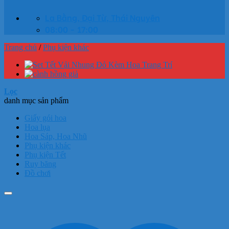
La Bằng, Đại Từ, Thái Nguyên
08:00 - 17:00
Trang chủ
/
Phụ kiện khác
Lọc
danh mục sản phẩm
Giấy gói hoa
Hoa lụa
Hoa Sáp, Hoa Nhũ
Phụ kiện khác
Phụ kiện Tết
Ruy băng
Đồ chơi