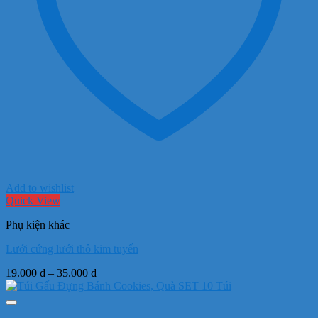
Add to wishlist
Quick View
Phụ kiện khác
Lưới cứng lưới thô kim tuyến
Khoảng
19.000
₫
–
35.000
₫
giá:
từ
19.000 ₫