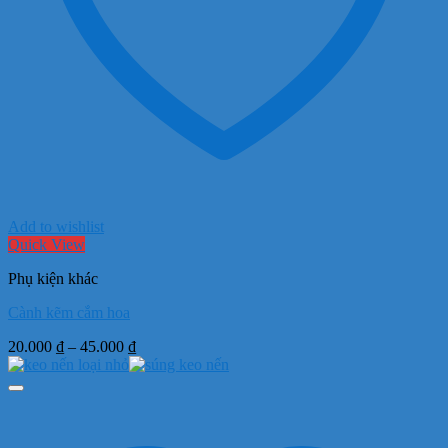
Add to wishlist
Quick View
Phụ kiện khác
Cành kẽm cắm hoa
Khoảng
20.000
₫
–
45.000
₫
giá:
từ
20.000 ₫
đến
45.000 ₫