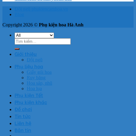
Đội ngũ phukiencamhoa.vn
Blog
Copyright 2026 ©
Phụ kiện hoa Hà Anh
Tìm
kiếm:
Giới thiệu
Đội ngũ
Phụ liệu hoa
Giấy gói hoa
Ruy băng
Hoa sáp, nhũ
Hoa lụa
Phụ kiện Tết
Phụ kiện khác
Đồ chơi
Tin tức
Liên hệ
Bản tin