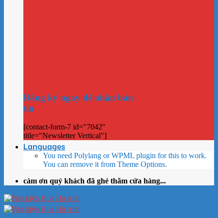
Đăng ký ngay để nhận bản
tin
[contact-form-7 id="7042"
title="Newsletter Vertical"]
Languages
You need Polylang or WPML plugin for this to work.
You can remove it from Theme Options.
cảm ơn quý khách đã ghé thăm cửa hàng...