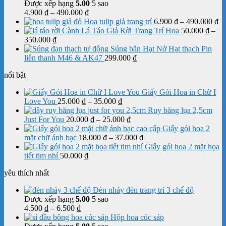
Được xếp hạng
5.00
5 sao
350.000 ₫
Khoảng
4.900
₫
–
490.000
₫
giá:
K
Hoa tulip giả trang trí
6.900
₫
–
490.000
₫
từ
gi
Cành Lá Táo Giả Rời Trang Trí Hoa
50.000
₫
–
Khoảng
4.900 ₫
từ
350.000
₫
giá:
đến
6.
Súng bắn Hạt Nở Hạt thạch Pin
từ
490.000 ₫
đế
liên thanh M46 & AK47
299.000
₫
50.000 ₫
49
nổi bật
đến
350.000 ₫
Giấy Gói Hoa in Chữ I
Khoảng
Love You
25.000
₫
–
35.000
₫
giá:
Ruy băng lụa 2,5cm
từ
Khoảng
Just For You
20.000
₫
–
25.000
₫
25.000 ₫
giá:
Giấy gói hoa 2
đến
từ
Khoảng
mặt chữ ánh bạc
18.000
₫
–
37.000
₫
35.000 ₫
20.000 ₫
giá:
Giấy gói hoa 2 mặt họa
đến
từ
tiết tim nhí
50.000
₫
25.000 ₫
18.000 ₫
yêu thích nhất
đến
37.000 ₫
Đèn nháy đèn trang trí 3 chế độ
Được xếp hạng
5.00
5 sao
Khoảng
4.500
₫
–
6.500
₫
giá:
Hộp hoa cúc sáp
từ