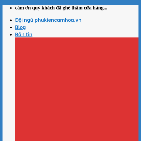
Skip
cảm ơn quý khách đã ghé thăm cửa hàng...
to
Đội ngũ phukiencamhoa.vn
content
Blog
Bản tin