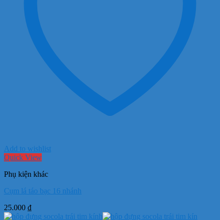
Add to wishlist
Quick View
Phụ kiện khác
Cụm lá táo bạc 16 nhánh
25.000
₫