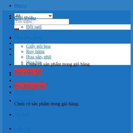
Menu
Giới thiệu
Tìm
kiếm:
Đội ngũ
Phụ liệu hoa
Giấy gói hoa
Ruy băng
Hoa sáp, nhũ
Hoa lụa
Chưa có sản phẩm trong giỏ hàng.
Phụ kiện Tết
Phụ kiện khác
Giỏ hàng
Đồ chơi
Chưa có sản phẩm trong giỏ hàng.
Tin tức
Liên hệ