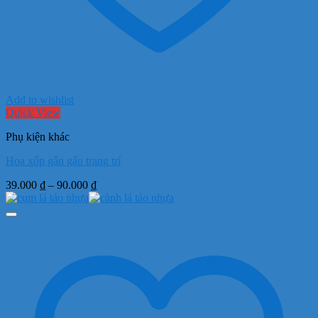
Add to wishlist
Quick View
Phụ kiện khác
Hoa xốp gắn gấu trang trí
Khoảng
39.000
₫
–
90.000
₫
giá:
từ
39.000 ₫
đến
90.000 ₫