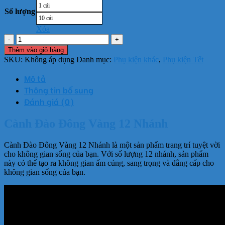
1 cái
Số lượng
10 cái
Xóa
Cành
Đào
Thêm vào giỏ hàng
Đông
SKU:
Không áp dụng
Danh mục:
Phụ kiện khác
,
Phụ kiện Tết
Vàng
12
Mô tả
Nhánh
Thông tin bổ sung
số
Đánh giá (0)
lượng
Cành Đào Đông Vàng 12 Nhánh
Cành Đào Đông Vàng 12 Nhánh là một sản phẩm trang trí tuyệt vời
cho không gian sống của bạn. Với số lượng 12 nhánh, sản phẩm
này có thể tạo ra không gian ấm cúng, sang trọng và đẳng cấp cho
không gian sống của bạn.