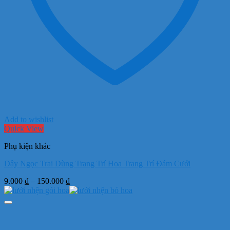
Add to wishlist
Quick View
Phụ kiện khác
Dây Ngọc Trai Dùng Trang Trí Hoa Trang Trí Đám Cưới
Khoảng
9.000
₫
–
150.000
₫
giá:
từ
9.000 ₫
đến
150.000 ₫