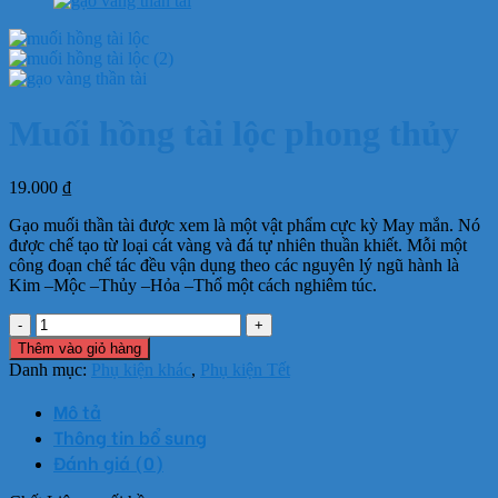
Muối hồng tài lộc phong thủy
19.000
₫
Gạo muối thần tài được xem là một vật phẩm cực kỳ May mắn. Nó
được chế tạo từ loại cát vàng và đá tự nhiên thuần khiết. Mỗi một
công đoạn chế tác đều vận dụng theo các nguyên lý ngũ hành là
Kim –Mộc –Thủy –Hỏa –Thổ một cách nghiêm túc.
Muối
hồng
Thêm vào giỏ hàng
tài
Danh mục:
Phụ kiện khác
,
Phụ kiện Tết
lộc
phong
Mô tả
thủy
Thông tin bổ sung
số
Đánh giá (0)
lượng