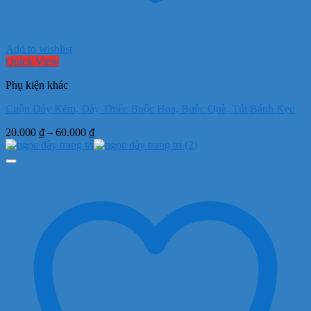
Add to wishlist
Quick View
Phụ kiện khác
Cuộn Dây Kẽm, Dây Thiếc Buộc Hoa, Buộc Quà, Túi Bánh Kẹo
Khoảng
20.000
₫
–
60.000
₫
giá:
từ
20.000 ₫
đến
60.000 ₫