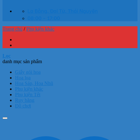
La Bằng, Đại Từ, Thái Nguyên
08:00 - 17:00
Trang chủ
/
Phụ kiện khác
Lọc
danh mục sản phẩm
Giấy gói hoa
Hoa lụa
Hoa Sáp, Hoa Nhũ
Phụ kiện khác
Phụ kiện Tết
Ruy băng
Đồ chơi