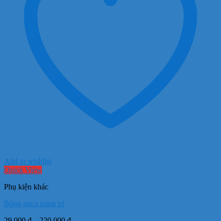
Add to wishlist
Quick View
Phụ kiện khác
Bóng mica trang trí
Khoảng
29.000
₫
–
220.000
₫