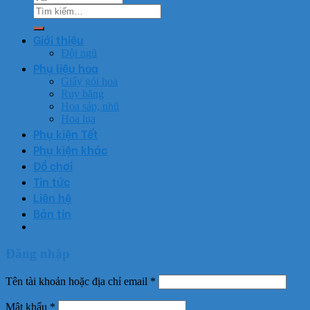
Tìm
kiếm:
Giới thiệu
Đội ngũ
Phụ liệu hoa
Giấy gói hoa
Ruy băng
Hoa sáp, nhũ
Hoa lụa
Phụ kiện Tết
Phụ kiện khác
Đồ chơi
Tin tức
Liên hệ
Bản tin
Đăng nhập
Tên tài khoản hoặc địa chỉ email
*
Mật khẩu
*