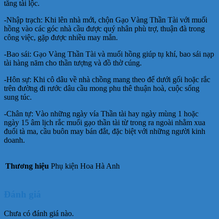
tăng tài lộc.
-Nhập trạch: Khi lên nhà mới, chộn Gạo Vàng Thần Tài với muối
hồng vào các góc nhà cầu được quý nhân phù trợ, thuận đà trong
công việc, gặp được nhiều may mắn.
-Bao sái: Gạo Vàng Thần Tài và muối hồng giúp tụ khí, bao sái nạp
tài hàng năm cho thần tượng và đồ thờ cúng.
-Hôn sự: Khi cô dâu về nhà chồng mang theo để dưới gối hoặc rắc
trên đường đi rước dâu cầu mong phu thê thuận hoà, cuộc sống
sung túc.
-Chân tự: Vào những ngày vía Thần tài hay ngày mùng 1 hoặc
ngày 15 âm lịch rắc muối gạo thần tài từ trong ra ngoài nhằm xua
đuổi tà ma, cầu buôn may bán đắt, đặc biệt với những người kinh
doanh.
Thương hiệu
Phụ kiện Hoa Hà Anh
Đánh giá
Chưa có đánh giá nào.