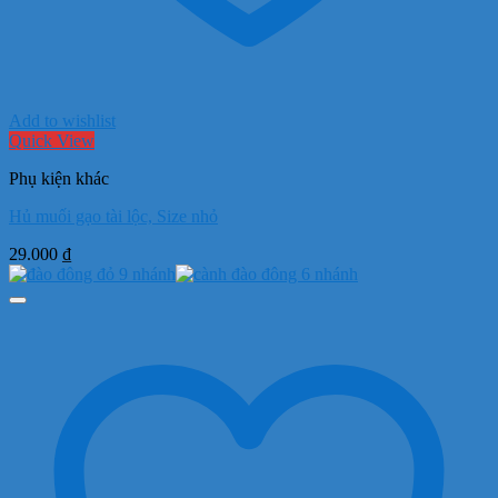
Add to wishlist
Quick View
Phụ kiện khác
Hủ muối gạo tài lộc, Size nhỏ
29.000
₫