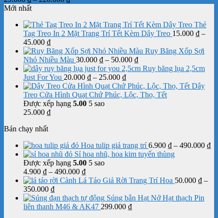
giá:
Mới nhất
từ
Thẻ
29.000 ₫
Tag Treo In 2 Mặt Trang Trí Tết Kèm Dây Treo
15.000
₫
–
đến
Khoảng
45.000
₫
220.000 ₫
giá:
Ruy Băng Xốp Sợi
từ
Khoảng
Nhỏ Nhiều Màu
30.000
₫
–
50.000
₫
15.000 ₫
giá:
Ruy băng lụa 2,5cm
đến
Khoảng
từ
Just For You
20.000
₫
–
25.000
₫
45.000 ₫
giá:
30.000 ₫
Dây
từ
đến
Treo Cửa Hình Quạt Chứ Phúc, Lộc, Thọ, Tết
20.000 ₫
50.000 ₫
Được xếp hạng
5.00
5 sao
đến
25.000
₫
25.000 ₫
Bán chạy nhất
K
Hoa tulip giả trang trí
6.900
₫
–
490.000
₫
gi
Sỉ hoa nhũ, hoa kim tuyến thùng
từ
Được xếp hạng
5.00
5 sao
Khoảng
6.
4.900
₫
–
490.000
₫
giá:
đế
Cành Lá Táo Giả Rời Trang Trí Hoa
50.000
₫
–
Khoảng
từ
49
350.000
₫
giá:
4.900 ₫
Súng bắn Hạt Nở Hạt thạch Pin
từ
đến
liên thanh M46 & AK47
299.000
₫
50.000 ₫
490.000 ₫