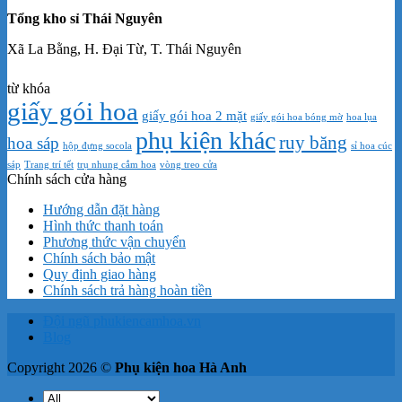
Tổng kho sỉ Thái Nguyên
Xã La Bằng, H. Đại Từ, T. Thái Nguyên
từ khóa
giấy gói hoa
giấy gói hoa 2 mặt
giấy gói hoa bóng mờ
hoa lụa
phụ kiện khác
ruy băng
hoa sáp
hộp đựng socola
sỉ hoa cúc
sáp
Trang trí tểt
trụ nhung cắm hoa
vòng treo cửa
Chính sách cửa hàng
Hướng dẫn đặt hàng
Hình thức thanh toán
Phương thức vận chuyển
Chính sách bảo mật
Quy định giao hàng
Chính sách trả hàng hoàn tiền
Đội ngũ phukiencamhoa.vn
Blog
Copyright 2026 ©
Phụ kiện hoa Hà Anh