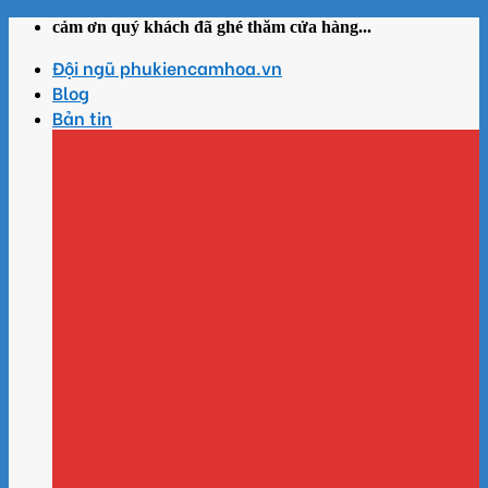
Skip
cảm ơn quý khách đã ghé thăm cửa hàng...
to
Đội ngũ phukiencamhoa.vn
content
Blog
Bản tin