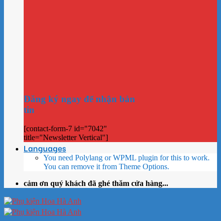
Đăng ký ngay để nhận bản
tin
[contact-form-7 id="7042"
title="Newsletter Vertical"]
Languages
You need Polylang or WPML plugin for this to work.
You can remove it from Theme Options.
cảm ơn quý khách đã ghé thăm cửa hàng...