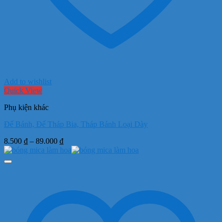
Add to wishlist
Quick View
Phụ kiện khác
Đế Bánh, Đế Tháp Bia, Tháp Bánh Loại Dày
Khoảng
8.500
₫
–
89.000
₫
giá:
từ
8.500 ₫
đến
89.000 ₫