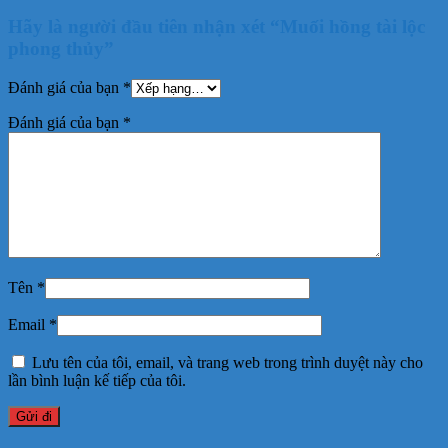
Hãy là người đầu tiên nhận xét “Muối hồng tài lộc
phong thủy”
Đánh giá của bạn
*
Đánh giá của bạn
*
Tên
*
Email
*
Lưu tên của tôi, email, và trang web trong trình duyệt này cho
lần bình luận kế tiếp của tôi.