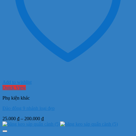
Add to wishlist
Quick View
Phụ kiện khác
Đào đông 9 nhánh loại đẹp
Khoảng
25.000
₫
–
200.000
₫
giá:
từ
25.000 ₫