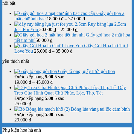
nổi bật
đến
350.000 ₫
Giấy gói hoa 2
Khoảng
mặt chữ ánh bạc
18.000
₫
–
37.000
₫
giá:
Ruy băng lụa 2,5cm
Khoảng
từ
Just For You
20.000
₫
–
25.000
₫
giá:
18.000 ₫
Giấy gói hoa 2 mặt họa
từ
đến
tiết tim nhí
50.000
₫
20.000 ₫
37.000 ₫
Giấy Gói Hoa in Chữ I
Khoảng
đến
Love You
25.000
₫
–
35.000
₫
giá:
25.000 ₫
yêu thích nhất
từ
25.000 ₫
Giấy tổ ong, giấy lưới gói hoa
đến
Được xếp hạng
5.00
5 sao
35.000 ₫
Khoảng
19.000
₫
–
45.000
₫
giá:
Dây
từ
Treo Cửa Hình Quạt Chứ Phúc, Lộc, Thọ, Tết
19.000 ₫
Được xếp hạng
5.00
5 sao
đến
25.000
₫
45.000 ₫
Bông lúa vàng tài lộc cắm bình
Được xếp hạng
5.00
5 sao
29.000
₫
Phụ kiện hoa hà anh