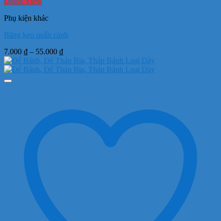
Quick View
Phụ kiện khác
Băng keo quấn cành
Khoảng
7.000
₫
–
55.000
₫
giá:
từ
7.000 ₫
đến
55.000 ₫