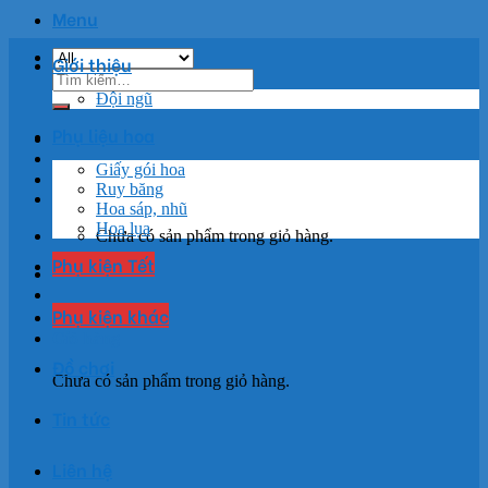
Menu
Giới thiệu
Tìm
kiếm:
Đội ngũ
Phụ liệu hoa
Giấy gói hoa
Ruy băng
Hoa sáp, nhũ
Hoa lụa
Chưa có sản phẩm trong giỏ hàng.
Phụ kiện Tết
Phụ kiện khác
Giỏ hàng
Đồ chơi
Chưa có sản phẩm trong giỏ hàng.
Tin tức
Liên hệ